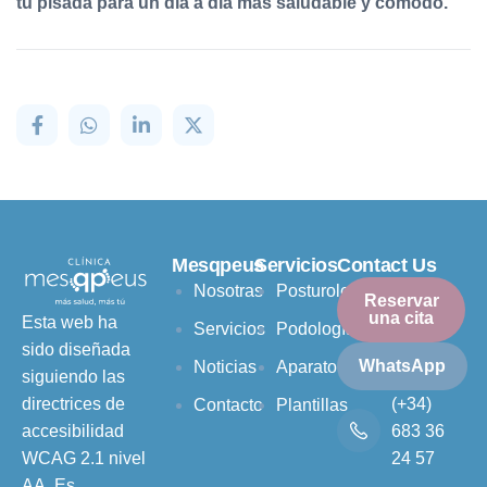
tu pisada para un día a día más saludable y cómodo.
Mesqpeus
Servicios
Contact Us
Nosotras
Posturología
Reservar
una cita
Esta web ha
Servicios
Podología
sido diseñada
WhatsApp
Noticias
Aparatología
siguiendo las
(+34)
directrices de
Contacto
Plantillas
683 36
accesibilidad
24 57
WCAG 2.1 nivel
AA. Es