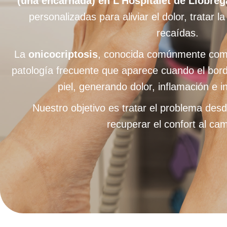
(uña encarnada) en L’Hospitalet de Llobreg
personalizadas para aliviar el dolor, tratar l
recaídas.
La
onicocriptosis
, conocida comúnmente com
patología frecuente que aparece cuando el bord
piel, generando dolor, inflamación e i
Nuestro objetivo es tratar el problema desd
recuperar el confort al cam