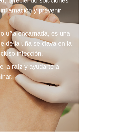
at
, ofreciendo soluciones
a inflamación y prevenir
o uña encarnada, es una
e de la uña se clava en la
ncluso infección.
e la raíz y ayudarte a
inar.