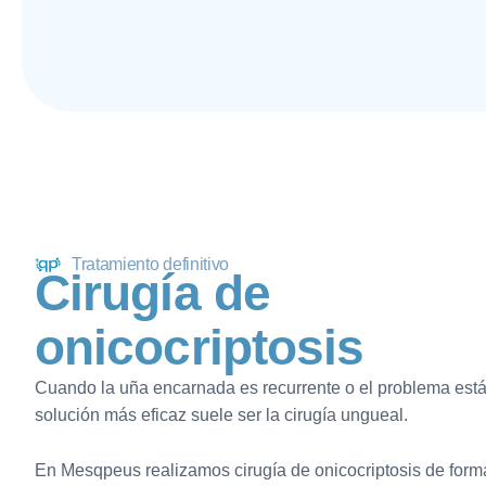
Tratamiento definitivo
C
i
r
u
g
í
a
d
e
o
n
i
c
o
c
r
i
p
t
o
s
i
s
Cuando la uña encarnada es recurrente o el problema está
solución más eficaz suele ser la cirugía ungueal.
En Mesqpeus realizamos cirugía de onicocriptosis de form