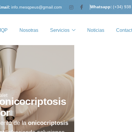
Whatsapp:
(+34) 938
mail:
info.mesqpeus@gmail.com
MQP
Nosotras
Servicios
Noticias
Contac
alet
 onicocriptosis
lor
iento de la
onicocriptosis