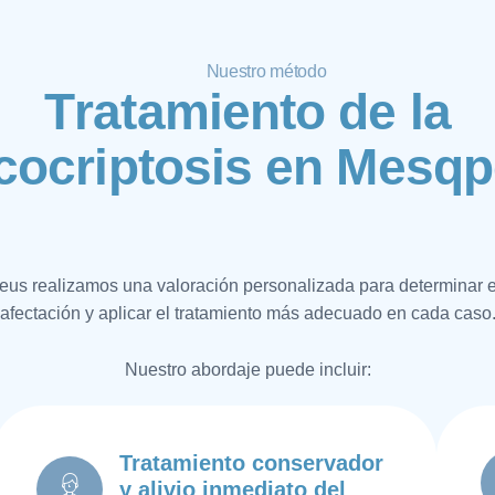
Nuestro método
T
r
a
t
a
m
i
e
n
t
o
d
e
l
a
c
o
c
r
i
p
t
o
s
i
s
e
n
M
e
s
q
p
us realizamos una valoración personalizada para determinar e
afectación y aplicar el tratamiento más adecuado en cada caso
Nuestro abordaje puede incluir:
Tratamiento conservador
y alivio inmediato del