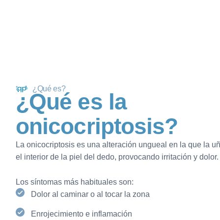
¿Qué es?
¿
Q
u
é
e
s
l
a
o
n
i
c
o
c
r
i
p
t
o
s
i
s
?
La onicocriptosis es una alteración ungueal en la que la u
el interior de la piel del dedo, provocando irritación y dolor.
Los síntomas más habituales son:
Dolor al caminar o al tocar la zona
Enrojecimiento e inflamación