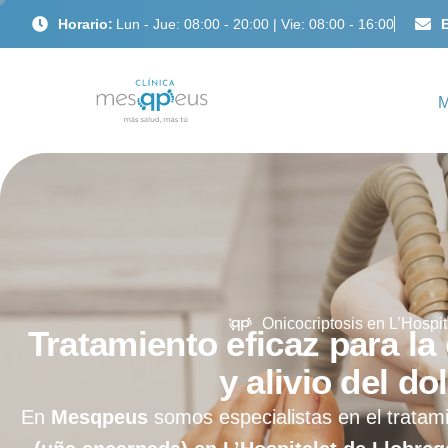
Horario:
Lun - Jue: 08:00 - 20:00 | Vie: 08:00 - 16:00
E
Onicocriptosis en L’Hospit
Tratamiento eficaz para la
y alivio del do
En
Mesqpeus
somos especialistas en el tratam