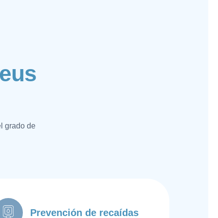
e
u
s
l grado de
.
Prevención de recaídas