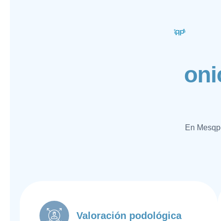
o
n
i
En Mesqpe
Valoración podológica