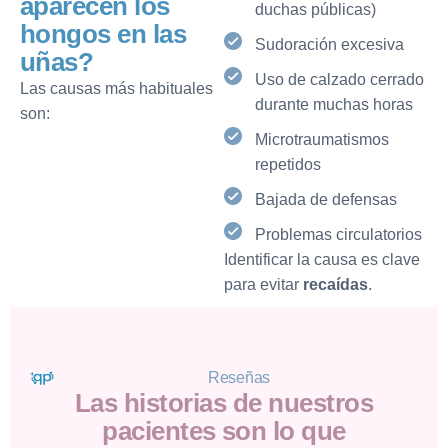
a
p
a
r
e
c
e
n
l
o
s
duchas públicas)
h
o
n
g
o
s
e
n
l
a
s
Sudoración excesiva
u
ñ
a
s
?
Uso de calzado cerrado
Las causas más habituales
durante muchas horas
son:
Microtraumatismos
repetidos
Bajada de defensas
Problemas circulatorios
Identificar la causa es clave
para evitar
recaídas
.
Reseñas
L
a
s
h
i
s
t
o
r
i
a
s
d
e
n
u
e
s
t
r
o
s
p
a
c
i
e
n
t
e
s
s
o
n
l
o
q
u
e