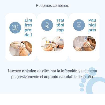
Podemos combinar:
Limpieza y
Tratamiento
Pautas 
fresado
tópico
higiene 
profesional
específico
prevenc
de la uña
Nuestro
objetivo
es
eliminar la infección
y recuperar
progresivamente el
aspecto saludable
de la uña.