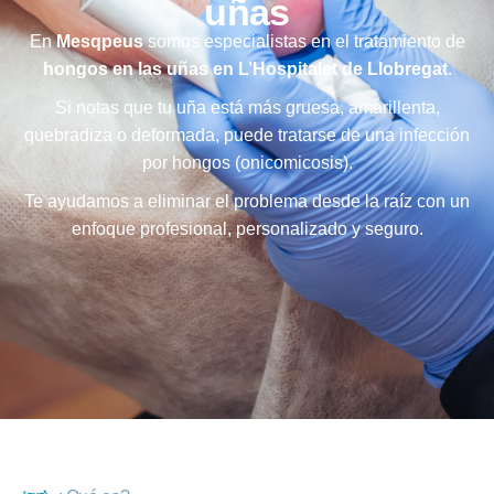
uñas
En
Mesqpeus
somos especialistas en el tratamiento de
hongos en las uñas en L’Hospitalet de Llobregat
.
Si notas que tu uña está más gruesa, amarillenta,
quebradiza o deformada, puede tratarse de una infección
por hongos (onicomicosis).
Te ayudamos a eliminar el problema desde la raíz con un
enfoque profesional, personalizado y seguro.