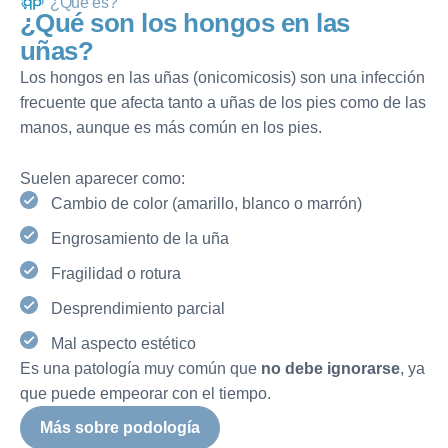
¿Qué es?
¿
Q
u
é
s
o
n
l
o
s
h
o
n
g
o
s
e
n
l
a
s
u
ñ
a
s
?
Los hongos en las uñas (onicomicosis) son una infección
frecuente que afecta tanto a uñas de los pies como de las
manos, aunque es más común en los pies.
Suelen aparecer como:
Cambio de color (amarillo, blanco o marrón)
Engrosamiento de la uña
Fragilidad o rotura
Desprendimiento parcial
Mal aspecto estético
Es una patología muy común que
no debe ignorarse
, ya
que puede empeorar con el tiempo.
Más sobre podología