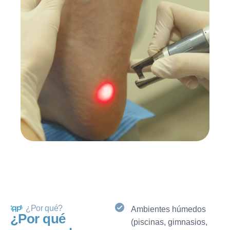
¿Por qué?
Ambientes húmedos
¿
P
o
r
q
u
é
(piscinas, gimnasios,