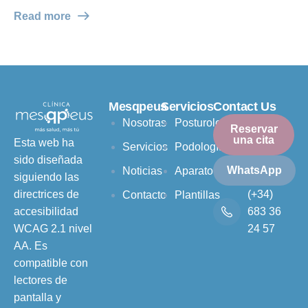
Read more
Mesqpeus
Servicios
Contact Us
Nosotras
Posturología
Reservar
una cita
Esta web ha
Servicios
Podología
sido diseñada
WhatsApp
Noticias
Aparatología
siguiendo las
(+34)
directrices de
Contacto
Plantillas
683 36
accesibilidad
24 57
WCAG 2.1 nivel
AA. Es
compatible con
lectores de
pantalla y