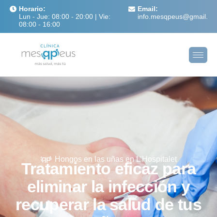
Horario:
Email:
Lun - Jue: 08:00 - 20:00 | Vie:
info.mesqpeus@gmail.c
08:00 - 16:00
Hongos en las uñas en L’Hospitalet
Tratamiento eficaz para
eliminar la infección y
recuperar la salud de tus