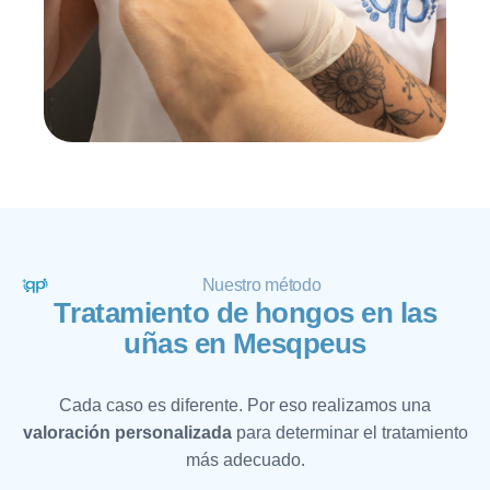
Nuestro método
T
r
a
t
a
m
i
e
n
t
o
d
e
h
o
n
g
o
s
e
n
l
a
s
u
ñ
a
s
e
n
M
e
s
q
p
e
u
s
Cada caso es diferente. Por eso realizamos una
valoración personalizada
para determinar el tratamiento
más adecuado.