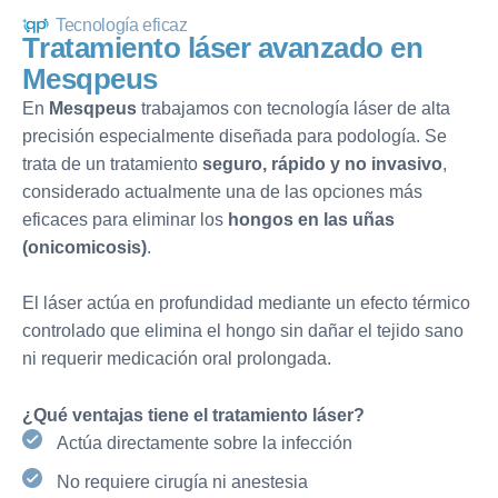
Tecnología eficaz
T
r
a
t
a
m
i
e
n
t
o
l
á
s
e
r
a
v
a
n
z
a
d
o
e
n
M
e
s
q
p
e
u
s
En
Mesqpeus
trabajamos con tecnología láser de alta
precisión especialmente diseñada para podología. Se
trata de un tratamiento
seguro, rápido y no invasivo
,
considerado actualmente una de las opciones más
eficaces para eliminar los
hongos en las uñas
(onicomicosis)
.
El láser actúa en profundidad mediante un efecto térmico
controlado que elimina el hongo sin dañar el tejido sano
ni requerir medicación oral prolongada.
¿Qué ventajas tiene el tratamiento láser?
Actúa directamente sobre la infección
No requiere cirugía ni anestesia